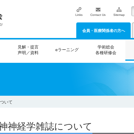
Links
Contact Us
Sitemap
会員・医療関係者の方へ
見解・提言
学術総会
eラーニング
声明／資料
各種研修会
ついて
神神経学雑誌について