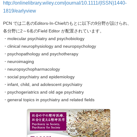
http://onlinelibrary.wiley.com/journal/10.1111/(ISSN)1440-
1819/earlyview
PCN では二名のEditors-In-Chiefのもとに以下の9分野が設けられ、
各分野に2～6名のField Editor が配置されています。
・molecular psychiatry and psychobiology
・clinical neurophysiology and neuropsychology
・psychopathology and psychotherapy
・neuroimaging
・neuropsychopharmacology
・social psychiatry and epidemiology
・infant, child, and adolescent psychiatry
・psychogeriatrics and old age psychiatry
・general topics in psychiatry and related fields