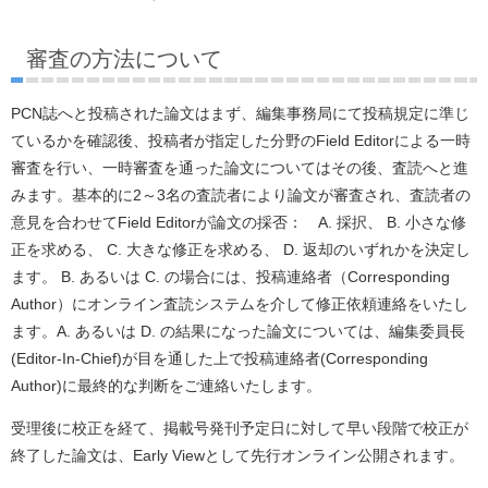
審査の方法について
PCN誌へと投稿された論文はまず、編集事務局にて投稿規定に準じ
ているかを確認後、投稿者が指定した分野のField Editorによる一時
審査を行い、一時審査を通った論文についてはその後、査読へと進
みます。基本的に2～3名の査読者により論文が審査され、査読者の
意見を合わせてField Editorが論文の採否： A. 採択、 B. 小さな修
正を求める、 C. 大きな修正を求める、 D. 返却のいずれかを決定し
ます。 B. あるいは C. の場合には、投稿連絡者（Corresponding
Author）にオンライン査読システムを介して修正依頼連絡をいたし
ます。A. あるいは D. の結果になった論文については、編集委員長
(Editor-In-Chief)が目を通した上で投稿連絡者(Corresponding
Author)に最終的な判断をご連絡いたします。
受理後に校正を経て、掲載号発刊予定日に対して早い段階で校正が
終了した論文は、Early Viewとして先行オンライン公開されます。