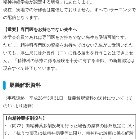
精神神経学会が認定する研修」にあたります。
現在、実地での研修会は開催しておりません。すべてeラーニングで
の配信となります。
【重要】専門医をお持ちでない先生へ
本学会会員であれば専門医をお持ちでない先生も受講可能です。
ただし、精神科専門医の資格をお持ちではない先生がご受講いただ
いても、厚生局に除外要件（ニ）に係る届出を行うことはできませ
ん。 「精神科の診療に係る経験を十分に有する医師」の新規認定は
現在すべて終了しています。
疑義解釈資料
（事務連絡 平成26年3月31日 疑義解釈資料の送付について（そ
の1）より抜粋）
【向精神薬多剤投与】
・（問72）向精神薬多剤投与を行った場合の減算の除外規定につい
て、「抗うつ薬又は抗精神病薬等に限り、精神科の診療に係る経験