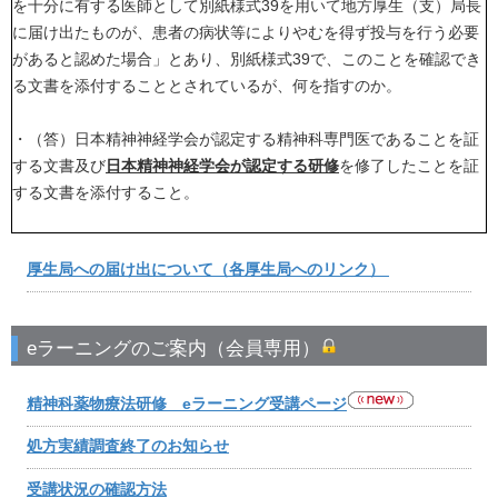
を十分に有する医師として別紙様式39を用いて地方厚生（支）局長
に届け出たものが、患者の病状等によりやむを得ず投与を行う必要
があると認めた場合」とあり、別紙様式39で、このことを確認でき
る文書を添付することとされているが、何を指すのか。
・（答）日本精神神経学会が認定する精神科専門医であることを証
する文書及び
日本精神神経学会が認定する研修
を修了したことを証
する文書を添付すること。
厚生局への届け出について（各厚生局へのリンク）
eラーニングのご案内（会員専用）
精神科薬物療法研修 eラーニング受講ページ
処方実績調査終了のお知らせ
受講状況の確認方法