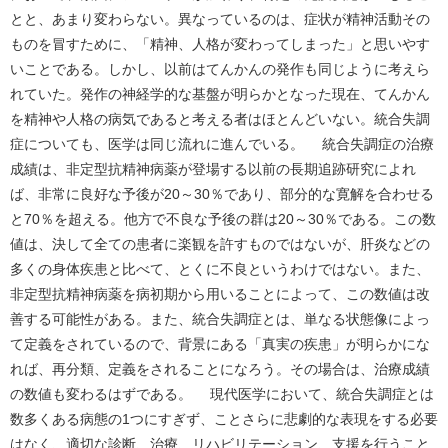
とと、あまり変わらない。異なっているのは、症状が精神活動その
ものを冒すために、「精神、人格が変わってしまった」と思いやす
いことである。しかし、以前はてんかんの発作も同じように考えら
れていた。発作の神経学的な基盤が明らかとなった現在、てんかん
を精神や人格の病気であると考える者はほとんどいない。統合失調
症についても、医学は同じ流れに進んでいる。 統合失調症の治療
成績は、非定型抗精神病薬が登場する以前の長期追跡研究によれ
ば、非常に良好な予後が20～30％であり、部分的な寛解を合わせる
と70％を超える。他方で不良な予後の群は20～30％である。この数
値は、決して全ての患者に楽観を許すものではないが、肝炎などの
多くの身体疾患と比べて、とくに不良というわけではない。また、
非定型抗精神病薬を病初期から用いることによって、この数値は改
善する可能性がある。また、統合失調症とは、単なる状態像によっ
て定義をされているので、背景にある「真実の疾患」が明らかにな
れば、再分類、定義をされることになろう。その場合は、治療成績
の数値も変わるはずである。 現代医学において、統合失調症とは
数多くある病態の1つにすぎず、ことさらに悲劇的な表現をする必要
はなく、適切な診断、治療、リハビリテーション、支援を行うこと