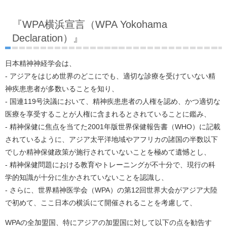
『WPA横浜宣言（WPA Yokohama
Declaration）』
日本精神神経学会は、
- アジアをはじめ世界のどこにでも、適切な診療を受けていない精
神疾患患者が多数いることを知り、
- 国連119号決議において、精神疾患患者の人権を認め、かつ適切な
医療を享受することが人権に含まれるとされていることに鑑み、
- 精神保健に焦点を当てた2001年版世界保健報告書（WHO）に記載
されているように、アジア太平洋地域やアフリカの諸国の半数以下
でしか精神保健政策が施行されていないことを極めて遺憾とし、
- 精神保健問題における教育やトレーニングが不十分で、現行の科
学的知識が十分に生かされていないことを認識し、
- さらに、世界精神医学会（WPA）の第12回世界大会がアジア大陸
で初めて、ここ日本の横浜にて開催されることを考慮して、
WPAの全加盟国、特にアジアの加盟国に対して以下の点を勧告す