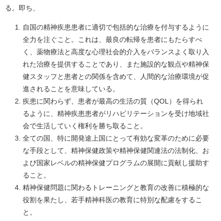
る。即ち、
自国の精神疾患患者に適切で包括的な治療を付与するように
全力を注ぐこと。これは、最良の転帰を患者にもたらすべ
く、薬物療法と高度な心理社会的介入をバランスよく取り入
れた治療を提供することであり、また施設的な観点や精神保
健スタッフと患者との関係を含めて、人間的な治療環境が促
進されることを意味している。
疾患に関わらず、患者が最高の生活の質（QOL）を得られ
るように、精神疾患患者がリハビリテーションを受け地域社
会で生活していく権利を勝ち取ること。
全ての国、特に開発途上国にとって有効な変革のために必要
な手段として、精神保健政策や精神保健関連法の法制化、お
よび国家レベルの精神保健プログラムの展開に貢献し援助す
ること。
精神保健問題に関わるトレーニングと教育の改善に積極的な
役割を果たし、若手精神科医の教育に特別な配慮をするこ
と。