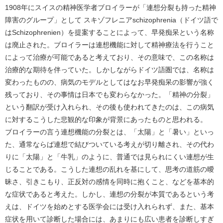
1908年にスイスの精神医学者ブロイラーが「連想分裂も持った精神
障害のグループ」として スキゾフレニアschizophrenia（ドイツ語で
はSchizophrenien）を提案することによって、早発痴呆という名称
は廃止された。ブロイラーは連想機能に対して精神療法を行うこと
によって治療が可能であると考えており、その意味で、この名称は
治療的な期待を伴っていた。しかしながらドイツ語圏では、名称は
変わったものの、病気のモデルとしてはなお早発痴呆の影響が強く
残っており、その事情は日本でも変わらなかった。「精神の分裂」
という翻訳が受け入れられ、その後も使われてきたのは、この病気
に対するこうした悲観的な印象が背景にあったものと思われる。
ブロイラーの言う連想機能の分裂とは、「太陽」と「暑い」といっ
た、通常ならば連想で結びついている考えが切り離され、その代わ
りに「太陽」と「牛乳」のように、普通では見られにくい連想が生
じることである。こうした連想の乱れを基にして、思考の道筋の曖
昧さ、引きこもり、正反対の感情を同時に抱くこと、などを基本的
な症状であると考えた。しかし、連想の分裂が本質であるという考
えは、ドイツを始めとする医学会には受け入れられず、また、基本
症状を用いて診断した場合には、あまりにも広い患者を診断しすぎ