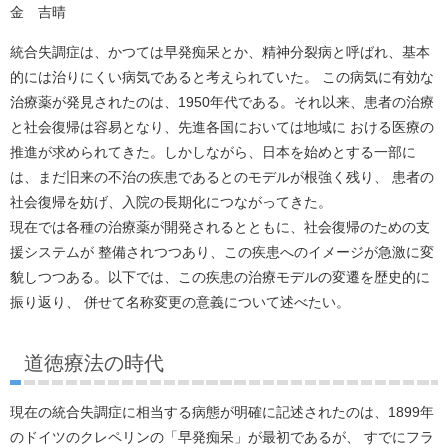
金 吉晴
統合失調症は、かつては早発痴呆とか、精神分裂病と呼ばれ、基本
的には治りにくい病気であると考えられていた。 この病気に有効な
治療薬が発見されたのは、1950年代である。それ以来、患者の治療
と社会復帰は容易となり、先進各国においては地域に おける医療の
推進が求められてきた。しかしながら、日本を始めとする一部に
は、まだ旧来の不治の疾患であるとのモデルが根強く残り、 患者の
社会復帰を妨げ、入院の長期化につながってきた。
現在では各種の治療薬が開発されるとともに、社会復帰のための支
援システムが 整備されつつあり、この疾患へのイメージが急激に変
貌しつつある。以下では、この疾患の治療モデルの変遷を歴史的に
振り返り、 併せて名称変更の意義について述べたい。
道徳療法の時代
現在の統合失調症に相当する病態が明確に記述されたのは、1899年
のドイツのクレペリンの「早発痴呆」が最初であるが、 すでにフラ