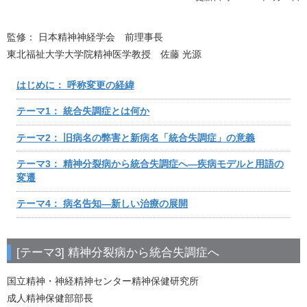
監修： 日本精神神経学会 前理事長
東北福祉大学大学院精神医学教授 佐藤 光源
はじめに： 呼称変更の経緯
テーマ1： 統合失調症とは何か
テーマ2： 旧病名の弊害と新病名「統合失調症」の意義
テーマ3： 精神分裂病から統合失調症へ―疾病モデルと用語の
変遷
テーマ4： 病名告知―新しい治療の展開
[テーマ3] 精神分裂病から統合失調症へ
国立精神・神経精神センター精神保健研究所
成人精神保健部部長