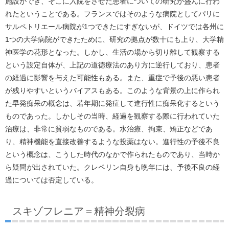
施設ができ、そこに入院をさせた患者についての研究が盛んに行わ
れたということである。フランスではそのような病院としてパリに
サルペトリエール病院が1つできたにすぎないが、ドイツでは各州に
1つの大学病院ができたために、研究の拠点が数十にも上り、大学精
神医学の花形となった。しかし、生活の場から切り離して観察する
という設定自体が、上記の道徳療法のあり方に逆行しており、患者
の経過に影響を与えた可能性もある。また、重症で予後の悪い患者
が残りやすいというバイアスもある。このような背景の上に作られ
た早発痴呆の概念は、若年期に発症して進行性に痴呆化するという
ものであった。しかしその当時、経過を観察する際に行われていた
治療は、非常に貧弱なものである。水治療、拘束、矯正などであ
り、精神機能を直接改善するような投薬はない。進行性の予後不良
という概念は、こうした時代のなかで作られたものであり、当時か
ら疑問が出されていた。クレペリン自身も晩年には、予後不良の経
過については否定している。
スキゾフレニア＝精神分裂病