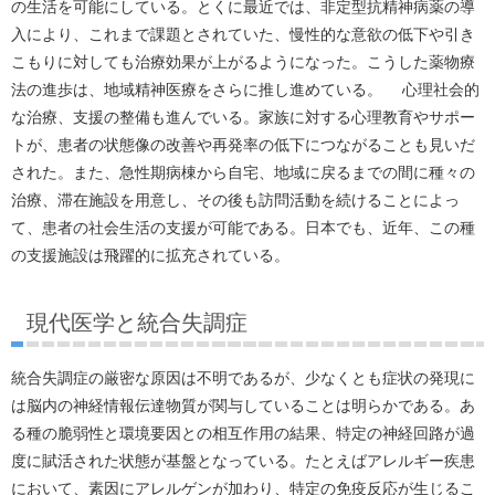
の生活を可能にしている。とくに最近では、非定型抗精神病薬の導
入により、これまで課題とされていた、慢性的な意欲の低下や引き
こもりに対しても治療効果が上がるようになった。こうした薬物療
法の進歩は、地域精神医療をさらに推し進めている。 心理社会的
な治療、支援の整備も進んでいる。家族に対する心理教育やサポー
トが、患者の状態像の改善や再発率の低下につながることも見いだ
された。また、急性期病棟から自宅、地域に戻るまでの間に種々の
治療、滞在施設を用意し、その後も訪問活動を続けることによっ
て、患者の社会生活の支援が可能である。日本でも、近年、この種
の支援施設は飛躍的に拡充されている。
現代医学と統合失調症
統合失調症の厳密な原因は不明であるが、少なくとも症状の発現に
は脳内の神経情報伝達物質が関与していることは明らかである。あ
る種の脆弱性と環境要因との相互作用の結果、特定の神経回路が過
度に賦活された状態が基盤となっている。たとえばアレルギー疾患
において、素因にアレルゲンが加わり、特定の免疫反応が生じるこ