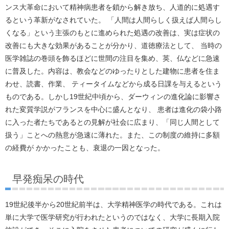
ンス大革命において精神病患者を鎖から解き放ち、人道的に処遇す
るという革新がなされていた。 「人間は人間らしく扱えば人間らし
くなる」という主張のもとに進められた処遇の改善は、実は症状の
改善にも大きな効果があることが分かり、道徳療法として、 当時の
医学雑誌の巻頭を飾るほどに世間の注目を集め、英、仏などに急速
に普及した。内容は、教会などのゆったりとした建物に患者を住ま
わせ、読書、作業、 ティータイムなどから成る日課を与えるという
ものである。しかし19世紀中頃から、ダーウィンの進化論に影響さ
れた変質学説がフランスを中心に盛んとなり、 患者は進化の袋小路
に入った者たちであるとの見解が社会に広まり、「同じ人間として
扱う」ことへの熱意が急速に薄れた。また、この制度の維持に多額
の経費が かかったことも、衰退の一因となった。
早発痴呆の時代
19世紀後半から20世紀前半は、大学精神医学の時代である。これは
単に大学で医学研究が行われたというのではなく、大学に長期入院