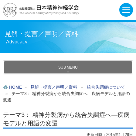
見解・提言／声明／資料
Advocacy
SUB MENU
HOME
»
見解・提言／声明／資料
»
統合失調症について
»
テーマ3： 精神分裂病から統合失調症へ―疾病モデルと用語の
変遷
テーマ3： 精神分裂病から統合失調症へ―疾病
モデルと用語の変遷
更新日時：2015年1月28日