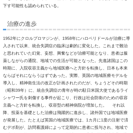
下す可能性も認められている。
治療の進歩
1952年にクロルプロマジンが、1958年にハロペリドールが治療に導
入されて以来、統合失調症の臨床は劇的に変化した。これまで難治
と思われていた幻覚、妄想、興奮などが治療可能となり、患者は服
薬しながらの通院、地域での生活が可能となった。先進諸国はこの
時期に、入院収容主義から地域医療へと方針を転換し、日本も本来
ならばそれにならうはずであった。実際、英国の地域医療モデルを
導入し、精神衛生法の改正が計画されたのだが、ちょうどその時期
（昭和39年）に、統合失調症の青年が時の駐日米国大使であるライ
シャワー氏を刺傷する事件が起こり、行政は社会防衛のための収容
主義へと方針を転換し、収容型の精神病院が増加した。 それ以
降、投薬を基礎とした治療は飛躍的に進歩し、諸外国では地域医療
が発展した。たとえば英国の地域医療では、1カ月に1度の注射で済
むデポ剤が、訪問看護婦によって定期的に患者に投与され、地域で