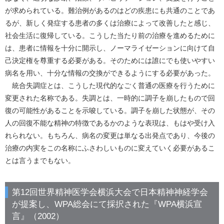
が求められている。難治例があるのはどの疾患にも共通のことであ
るが、新しく発症する患者の多くは治療によって改善したと感じ、
社会生活に復帰している。こうした当たり前の治療を進めるために
は、患者に情報を十分に開示し、ノーマライゼーションに向けて自
己決定権を尊重する必要がある。そのためには誰にでも使いやすい
病名を用い、十分な情報の交換ができるようにする必要があった。
統合失調症とは、こうした現代的なごく普通の医療を行うために
変更された名称である。失調とは、一時的に調子を崩したもので回
復の可能性があることを示唆している。調子を崩した状態が、その
人の回復不能な精神の特徴であるかのような表現は、もはや受け入
れられない。もちろん、病名の変更は単なる出発点であり、今後の
治療の内実をこの名称にふさわしいものに変えていく必要があるこ
とは言うまでもない。
第12回世界精神医学会横浜大会で日本精神神経学会
が提案し、WPA総会にて採択された『WPA横浜宣
言』（2002）