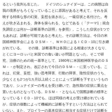
るという批判も生じた。 ドイツのシュナイダーは、この病態は自
我の境界がもろくなっていることに原因があると考えて、それを反
映する特殊な形の幻覚、妄想を抜き出し、一級症状と名付けた。考
えが吹き込まれる、身体を操られる、などである（「テーマ1：統合
失調症とは何か―診断基準の説明」を参照）。こうした症状が1つで
もあれば、診断が可能であると考えた。その診断方法は、今日の米
国精神医学会による ＤＳＭ－・、ＷＨＯによるＩＣＤ－10に引き継
がれている。 その後、診断基準は各国による相違が大きくなり、
とくにヨーロッパと米国での食い違いが問題となった。そこで研
究、治療のための統一基準として、1980年に米国精神医学会のＤＳ
Ｍ－・が制定され、改訂されて今日のＤＳＭ－・に至っている。こ
れは、幻覚、妄想、強い思考障害、行動の障害、陰性症状のうち、
少なくとも2つが1カ月以上続くことによって診断を下すというもの
であり、シュナイダーの考えを受け継いで、急性期の症状に重点を
置いたものとなっている。ＤＳＭ－・とならんで国際診断の標準と
なっているＩＣＤ－10でも、ほぼ同様の考えが受け継がれている
が、症状の個数によって機械的に診断を下すという方法はとられて
いない。また、ブロイラーの基本症状に相当する症状だけで診断を