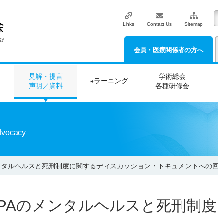
Links
Contact Us
Sitemap
会員・医療関係者の方へ
見解・提言
学術総会
eラーニング
声明／資料
各種研修会
vocacy
ンタルヘルスと死刑制度に関するディスカッション・ドキュメントへの
PAのメンタルヘルスと死刑制