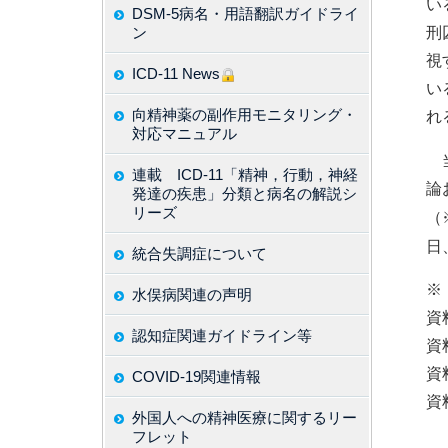
い
DSM-5病名・用語翻訳ガイドライ
刑
ン
視
ICD-11 News
い
向精神薬の副作用モニタリング・
れ
対応マニュアル
当
連載 ICD-11「精神，行動，神経
論
発達の疾患」分類と病名の解説シ
リーズ
（
日
統合失調症について
※
水俣病関連の声明
資料
認知症関連ガイドライン等
資料
資
COVID-19関連情報
資
外国人への精神医療に関するリー
フレット