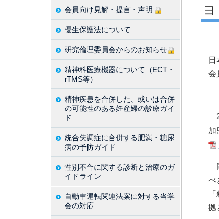
ョ
会員向け見解・提言・声明
優生保護法について
研究倫理委員会からのお知らせ
日
精神科医療機器について（ECT・
会
rTMS等）
精神疾患を合併した、或いは合併
の可能性のある妊産婦の診療ガイ
2
ド
加盟
統合失調症に合併する肥満・糖尿
病の予防ガイド
同
性別不合に関する診断と治療のガ
イドライン
べ
「
自動車運転関連法案に対する当学
会の対応
拠