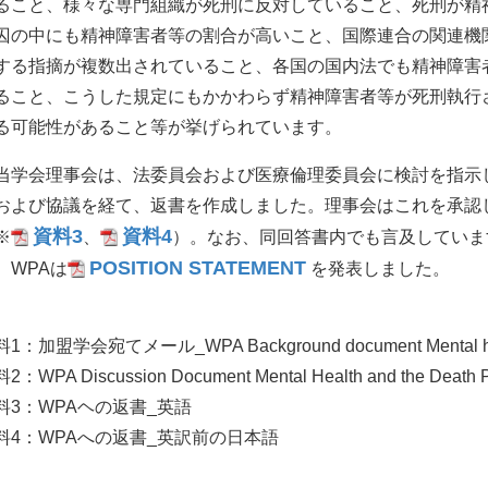
ること、様々な専門組織が死刑に反対していること、死刑が精
囚の中にも精神障害者等の割合が高いこと、国際連合の関連機
する指摘が複数出されていること、各国の国内法でも精神障害
ること、こうした規定にもかかわらず精神障害者等が死刑執行
る可能性があること等が挙げられています。
学会理事会は、法委員会および医療倫理委員会に検討を指示
および協議を経て、返書を作成しました。理事会はこれを承認し、
資料3
資料4
※
、
）。なお、同回答書内でも言及しています
POSITION STATEMENT
、WPAは
を発表しました。
1：加盟学会宛てメール_WPA Background document Mental health
2：WPA Discussion Document Mental Health and the Death P
料3：WPAヘの返書_英語
料4：WPAへの返書_英訳前の日本語