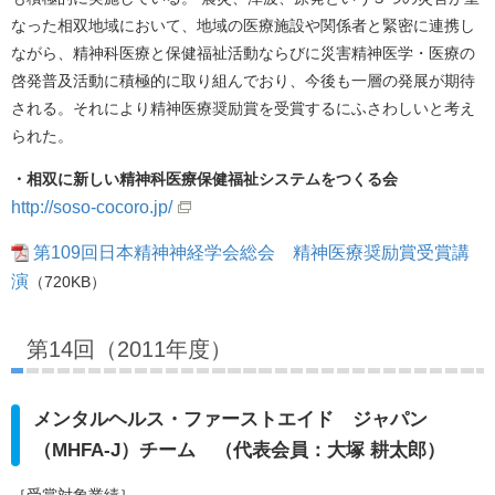
なった相双地域において、地域の医療施設や関係者と緊密に連携し
ながら、精神科医療と保健福祉活動ならびに災害精神医学・医療の
啓発普及活動に積極的に取り組んでおり、今後も一層の発展が期待
される。それにより精神医療奨励賞を受賞するにふさわしいと考え
られた。
・相双に新しい精神科医療保健福祉システムをつくる会
http://soso-cocoro.jp/
第109回日本精神神経学会総会 精神医療奨励賞受賞講
演
（720KB）
第14回（2011年度）
メンタルヘルス・ファーストエイド ジャパン
（MHFA-J）チーム （代表会員：大塚 耕太郎）
［受賞対象業績］