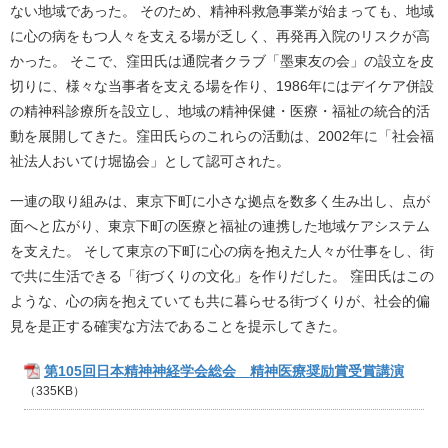
ない地域であった。 そのため、精神科救急事業が始まっても、地域
に心の病をもつ人々を支える場が乏しく、再発再入院のリスクが高
かった。 そこで、窪田氏は通院者クラブ「墨東友の会」の設立を皮
切りに、様々な当事者を支える場を作り、1986年にはデイケア併設
の精神科診療所を設立し、地域の精神保健・医療・福祉の統合的活
動を展開してきた。窪田氏らのこれらの活動は、2002年に「社会福
祉法人おいてけ堀協会」として認可された。
一連の取り組みは、東京下町に小さな拠点を数多く生み出し、点が
面へと広がり、東京下町の医療と福祉の連携した地域ケアシステム
を支えた。 そして東京の下町に心の病を抱えた人々が仕事をし、街
で共に生活できる「街づくりの文化」を作りだした。 窪田氏はこの
ような、心の病を抱えていても共に暮らせる街づくりが、社会的偏
見を是正する確実な方法であることを提示してきた。
第105回日本精神神経学会総会 精神医療奨励賞受賞講演
（335KB）