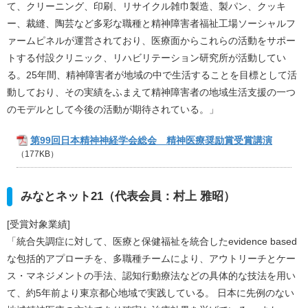
て、クリーニング、印刷、リサイクル雑巾製造、製パン、クッキ
ー、裁縫、陶芸など多彩な職種と精神障害者福祉工場ソーシャルフ
ァームピネルが運営されており、医療面からこれらの活動をサポー
トする付設クリニック、リハビリテーション研究所が活動してい
る。25年間、精神障害者が地域の中で生活することを目標として活
動しており、その実績をふまえて精神障害者の地域生活支援の一つ
のモデルとして今後の活動が期待されている。」
第99回日本精神神経学会総会 精神医療奨励賞受賞講演
（177KB）
みなとネット21（代表会員：村上 雅昭）
[受賞対象業績]
「統合失調症に対して、医療と保健福祉を統合したevidence based
な包括的アプローチを、多職種チームにより、アウトリーチとケー
ス・マネジメントの手法、認知行動療法などの具体的な技法を用い
て、約5年前より東京都心地域で実践している。 日本に先例のない