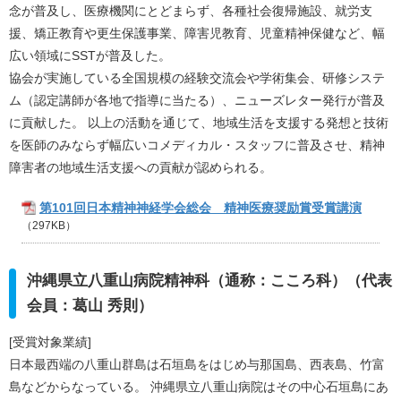
念が普及し、医療機関にとどまらず、各種社会復帰施設、就労支
援、矯正教育や更生保護事業、障害児教育、児童精神保健など、幅
広い領域にSSTが普及した。
協会が実施している全国規模の経験交流会や学術集会、研修システ
ム（認定講師が各地で指導に当たる）、ニューズレター発行が普及
に貢献した。 以上の活動を通じて、地域生活を支援する発想と技術
を医師のみならず幅広いコメディカル・スタッフに普及させ、精神
障害者の地域生活支援への貢献が認められる。
第101回日本精神神経学会総会 精神医療奨励賞受賞講演
（297KB）
沖縄県立八重山病院精神科（通称：こころ科）（代表
会員：葛山 秀則）
[受賞対象業績]
日本最西端の八重山群島は石垣島をはじめ与那国島、西表島、竹富
島などからなっている。 沖縄県立八重山病院はその中心石垣島にあ