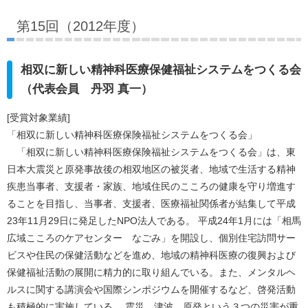
第15回（2012年度）
相双に新しい精神科医療保健福祉システムをつくる会
（代表会員 丹羽 真一）
[受賞対象業績]
「相双に新しい精神科医療保険福祉システムをつくる会」
「相双に新しい精神科医療保険福祉システムをつくる会」は、東
日本大震災と原発事故後の相双地区の被災者、地域で生活する精神
疾患当事者、支援者・家族、地域住民のこころの健康を守り増進す
ることを目指し、当事者、支援者、医療福祉関係者が結集して平成
23年11月29日に発足したNPO法人である。 平成24年1月には「相馬
広域こころのケアセンター なごみ」を開設し、個別住宅訪問サー
ビスや住民の保健活動などを進め、地域の精神科医療の復興および
保健福祉活動の展開に精力的に取り組んでいる。また、メンタルヘ
ルスに関する講演会や国際シンポジウムを開催するなど、啓発活動
も積極的に実施している。 震災、津波、原発という３つの災害が重