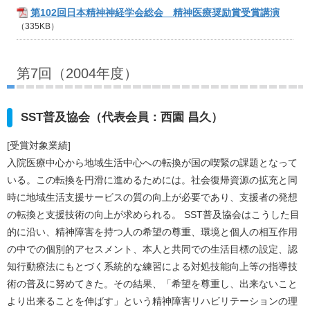
第102回日本精神神経学会総会 精神医療奨励賞受賞講演
（335KB）
第7回（2004年度）
SST普及協会（代表会員：西園 昌久）
[受賞対象業績]
入院医療中心から地域生活中心への転換が国の喫緊の課題となって
いる。この転換を円滑に進めるためには。社会復帰資源の拡充と同
時に地域生活支援サービスの質の向上が必要であり、支援者の発想
の転換と支援技術の向上が求められる。 SST普及協会はこうした目
的に沿い、精神障害を持つ人の希望の尊重、環境と個人の相互作用
の中での個別的アセスメント、本人と共同での生活目標の設定、認
知行動療法にもとづく系統的な練習による対処技能向上等の指導技
術の普及に努めてきた。その結果、「希望を尊重し、出来ないこと
より出来ることを伸ばす」という精神障害リハビリテーションの理