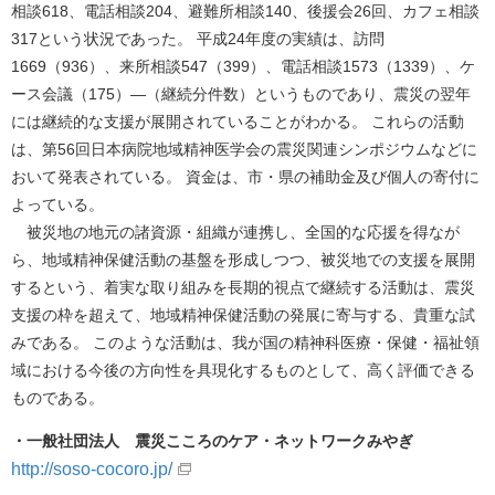
相談618、電話相談204、避難所相談140、後援会26回、カフェ相談
317という状況であった。 平成24年度の実績は、訪問
1669（936）、来所相談547（399）、電話相談1573（1339）、ケ
ース会議（175）―（継続分件数）というものであり、震災の翌年
には継続的な支援が展開されていることがわかる。 これらの活動
は、第56回日本病院地域精神医学会の震災関連シンポジウムなどに
おいて発表されている。 資金は、市・県の補助金及び個人の寄付に
よっている。
被災地の地元の諸資源・組織が連携し、全国的な応援を得なが
ら、地域精神保健活動の基盤を形成しつつ、被災地での支援を展開
するという、着実な取り組みを長期的視点で継続する活動は、震災
支援の枠を超えて、地域精神保健活動の発展に寄与する、貴重な試
みである。 このような活動は、我が国の精神科医療・保健・福祉領
域における今後の方向性を具現化するものとして、高く評価できる
ものである。
・一般社団法人 震災こころのケア・ネットワークみやぎ
http://soso-cocoro.jp/