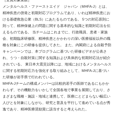
メンタルヘルス・ファーストエイド ジャパン（MHFA-J）とは、
精神疾患の啓発と初期対応プログラムであり、いわば精神疾患にお
ける基礎救急公衆（BLS）にあたるものである。 5つの対応原則に
則って、精神保健上の問題に関する基本的な知識と初期対応法を伝
えるものである。 当チームはこれまでに、行政職員、患者・家族
会、初期臨床研修医、精神疾患とかかわりの深い医療福祉以外の職
種を対象にこの研修を提供してきた。 また、内閣府による自殺予防
キャンペーンでは、本プログラムに基づいた研修ビデオが公表さ
れ、うつ・自殺対策に関する知識および具体的な初期対応法が紹介
されている。 東日本大震災以降には、地域におけるメンタルヘルス
に関する初期対応力を強化する取り組みとして、MHFA-Jに基づい
た研修が岩手県で行われている。
MHFA-Jチームの構成メンバーは比較的若手の医師であるにもかか
わらず、その機動力をいかして全国各地で事業を展開しており、さ
まざまな職種・施設・地域と連携して、医療にとどまらない幅広い
人びとを対象にしながら、研究と普及を平行して進めている点が秀
逸であり、精神医療奨励賞に該当すると考えられた。