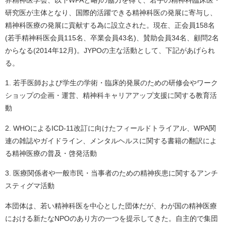
界精神医学会、以下WPAと略)の協力を得て、若手の精神科臨床医・
研究医が主体となり、国際的活躍できる精神科医の発展に寄与し、
精神科医療の発展に貢献する為に設立された。現在、正会員158名
(若手精神科医会員115名、卒業会員43名)、賛助会員34名、顧問2名
からなる(2014年12月)。JYPOの主な活動として、下記があげられ
る。
1. 若手医師および学生の学術・臨床的発展のための研修会やワーク
ショップの企画・運営、
精神科キャリアアップ支援に関する教育活
動
2. WHOによるICD-11改訂に向けたフィールドトライアル、WPA関
連の雑誌やガイドライン、メンタルヘルスに関する書籍の翻訳によ
る精神医療の普及・啓発活動
3. 医療関係者や一般市民・当事者のための精神疾患に関するアンチ
スティグマ活動
本団体は、若い精神科医を中心とした団体だが、わが国の精神医療
における新たなNPOのあり方の一つを提示してきた。自主的で集団