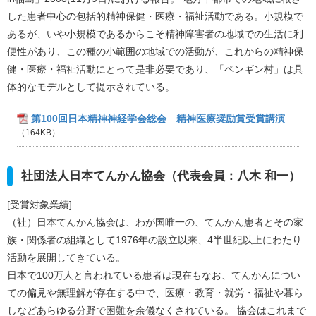
した患者中心の包括的精神保健・医療・福祉活動である。小規模で
あるが、いや小規模であるからこそ精神障害者の地域での生活に利
便性があり、この種の小範囲の地域での活動が、これからの精神保
健・医療・福祉活動にとって是非必要であり、「ペンギン村」は具
体的なモデルとして提示されている。
第100回日本精神神経学会総会 精神医療奨励賞受賞講演
（164KB）
社団法人日本てんかん協会（代表会員：八木 和一）
[受賞対象業績]
（社）日本てんかん協会は、わが国唯一の、てんかん患者とその家
族・関係者の組織として1976年の設立以来、4半世紀以上にわたり
活動を展開してきている。
日本で100万人と言われている患者は現在もなお、てんかんについ
ての偏見や無理解が存在する中で、医療・教育・就労・福祉や暮ら
しなどあらゆる分野で困難を余儀なくされている。 協会はこれまで