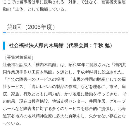
ここでは当事者は単に援助される「対象」ではなく、被害者支援運
動の「主体」として機能している。
第8回（2005年度）
社会福祉法人稚内木馬館（代表会員：千秋 勉）
［受賞対象業績］
社会福祉話法人「稚内木馬館」は、昭和60年に開設された「稚内共
同作業所手作り工房木馬館」を源とし、平成4年4月に設立された。
「全ての障害へのサービスの提供」「市民の共同の財産としての福
祉サービス」「高いレベルの製品の作成」などを理念に、市民、病
院、家族、行政とともに精力的、かつ地道に活動を行ってきた。 そ
の結果、現在は授産施設、地域支援センター、共同住居、グループ
ホームなど障害者に対する多くのサービスを総合的に提供し、北海
道宗谷地方の地域精神医療に多大な貢献をし、欠かせない存在とな
っている。