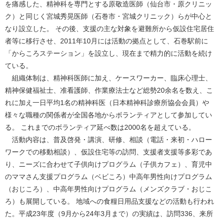
を痛感した、精神科を専門とする原敬造医師（仙台市・原クリニッ
ク）と同じく宮城秀晃医師（石巻市・宮城クリニック）らが中心と
なり設立した。 その後、支援の主な対象を避難所から仮設住宅居住
者等に移行させ、2011年10月には活動の拠点として、石巻駅前に
「からころステーション」を設立し、現在まで精力的に活動を続け
ている。
組織体制は、精神科医師に加え、ケースワーカー、臨床心理士、
精神保健福祉士、准看護師、作業療法士など総勢20余名を数え、こ
れに加え一日平均1名の精神科医（日本精神科診療所協会会員）や
様々な職種の関係者が全国各地からボランティアとして参加してい
る。 これまでのボランティア延べ数は2000名を超えている。
活動内容は、普及啓発・講演、研修、相談（電話・来初・ハロー
ワークでの移動相談）、仮設住宅等の訪問、支援者支援等多彩であ
り、ニーズに合わせて子供向けプログラム（子供カフェ）、育児中
のママさん支援プログラム（ベビころ）中高年男性向けプログラム
（おじころ）、中高年男性向けプログラム（メンズクラブ・おじこ
ろ）も展開している。 地域への食糧日用品支援などの活動も行われ
た。平成23年度（9月から24年3月まで）の実績は、訪問336、来所