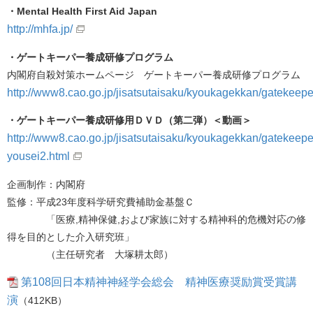
・Mental Health First Aid Japan
http://mhfa.jp/
・ゲートキーパー養成研修プログラム
内閣府自殺対策ホームページ ゲートキーパー養成研修プログラム
http://www8.cao.go.jp/jisatsutaisaku/kyoukagekkan/gatekeepe
・ゲートキーパー養成研修用ＤＶＤ（第二弾）＜動画＞
http://www8.cao.go.jp/jisatsutaisaku/kyoukagekkan/gatekeepe
yousei2.html
企画制作：内閣府
監修：平成23年度科学研究費補助金基盤Ｃ
「医療,精神保健,および家族に対する精神科的危機対応の修
得を目的とした介入研究班」
（主任研究者 大塚耕太郎）
第108回日本精神神経学会総会 精神医療奨励賞受賞講
演
（412KB）