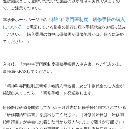
連携施設として登録いただいた施設のみが研修を実施できますの
で、ご注意ください。
精神科専門医制度 研修手帳の購入
本学会ホームページ上の「
について
」に明記している指定の銀行口座へ手帳代金をお振り込み
ください。（購入費用の負担は研修医か研修施設かは、個々に決め
てください。）
入金後、「精神科専門医制度研修手帳購入申込書」をご記入の上、
事務局へFAXしてください。
↓
「精神科専門医制度研修手帳購入申込書」及び手帳代金のご入金が
確認出来ましたら、「研修手帳」を発送致します。
↓
研修医は研修を開始してから3ヶ月以内に研修手帳に同封されている
「研修開始申請書」を提出してください。（研修開始日は「研修開
始申請書」が学会に到着した日から最大3ヶ月まで遡りが可能です）
なお、本学会への入会が専門医になるための受験資格要件となって