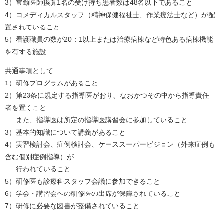
3）常勤医師換算1名の受け持ち患者数は48名以下であること
4）コメディカルスタッフ（精神保健福祉士、作業療法士など）が配
置されていること
5）看護職員の数が20：1以上または治療病棟など特色ある病棟機能
を有する施設
共通事項として
1）研修プログラムがあること
2）第23条に規定する指導医がおり、なおかつその中から指導責任
者を置くこと
また、指導医は所定の指導医講習会に参加していること
3）基本的知識について講義があること
4）実習検討会、症例検討会、ケーススーパービジョン（外来症例も
含む個別症例指導）が
行われていること
5）研修医も診療科スタッフ会議に参加できること
6）学会・講習会への研修医の出席が保障されていること
7）研修に必要な図書が整備されていること