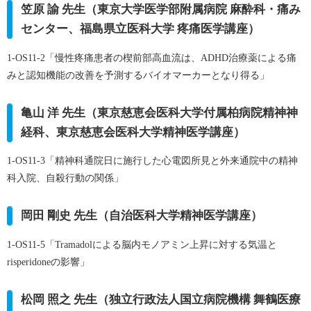
笠原 諭 先生（東京大学医学部附属病院 麻酔科・痛み
センター、福島県立医科大学 疼痛医学講座）
1-OS11-2「慢性疼痛患者の楔前部高血流は、ADHD治療薬による痛
みと認知機能の改善を予測するバイオマーカーとなり得る」
亀山 洋 先生（東京慈恵会医科大学付属柏病院精神神
経科、東京慈恵会医科大学精神医学講座）
1-OS11-3「精神科通院日に施行した心電図所見と外来通院中の精神
科入院、自殺行動の関係」
岡田 剛史 先生（自治医科大学精神医学講座）
1-OS11-5「Tramadolによる脳内モノアミン上昇に対する気温と
risperidoneの影響」
松岡 照之 先生（独立行政法人国立病院機構 舞鶴医療