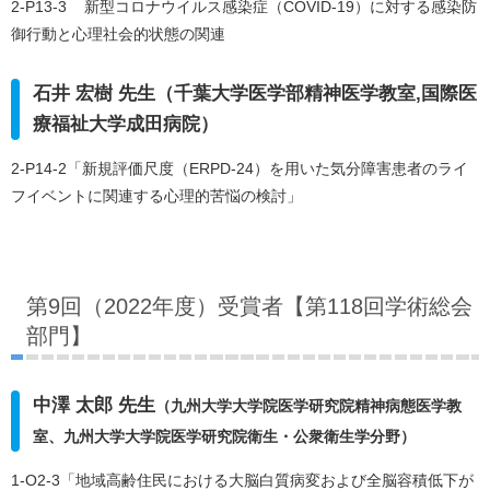
2-P13-3 新型コロナウイルス感染症（COVID-19）に対する感染防
御行動と心理社会的状態の関連
石井 宏樹 先生（千葉大学医学部精神医学教室,国際医
療福祉大学成田病院）
2-P14-2「新規評価尺度（ERPD-24）を用いた気分障害患者のライ
フイベントに関連する心理的苦悩の検討」
第9回（2022年度）受賞者【第118回学術総会
部門】
中澤 太郎 先生
（九州大学大学院医学研究院精神病態医学教
室、九州大学大学院医学研究院衛生・公衆衛生学分野）
1-O2-3「地域高齢住民における大脳白質病変および全脳容積低下が