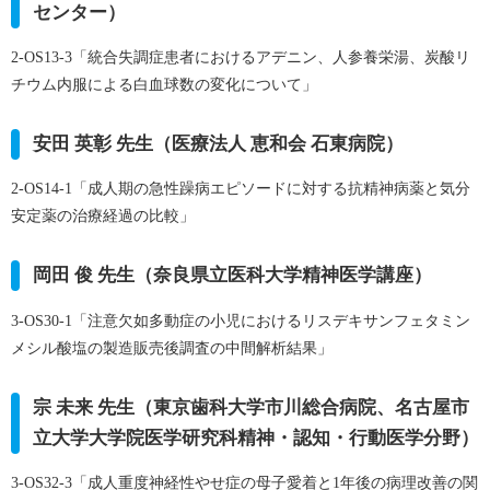
センター）
2-OS13-3「統合失調症患者におけるアデニン、人参養栄湯、炭酸リ
チウム内服による白血球数の変化について」
安田 英彰 先生（医療法人 恵和会 石東病院）
2-OS14-1「成人期の急性躁病エピソードに対する抗精神病薬と気分
安定薬の治療経過の比較」
岡田 俊 先生（奈良県立医科大学精神医学講座）
3-OS30-1「注意欠如多動症の小児におけるリスデキサンフェタミン
メシル酸塩の製造販売後調査の中間解析結果」
宗 未来 先生（東京歯科大学市川総合病院、名古屋市
立大学大学院医学研究科精神・認知・行動医学分野）
3-OS32-3「成人重度神経性やせ症の母子愛着と1年後の病理改善の関