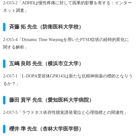
2-O15-2
「ADHDは慢性疼痛に対して因果的影響を有する：インター
ネット調査」
斉藤 拓 先生（防衛医科大学校）
2-O15-4
「Dynamic Time Warpingを用いたPTSD症状の経時的変化に
関する解析」
五嶋 良郎 先生（横浜市立大学）
2-O17-1
「L-DOPA受容体GPR143は新たな抗精神病薬の標的となりう
るか？」
藤田 貢平 先生（愛知医科大学病院）
2-O17-5
「ラウドネス依存性聴覚誘発電位と心理指標との関連性」
櫻井 準 先生（杏林大学医学部）