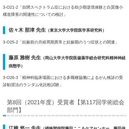
3-O21-2「自閉スペクトラム症における幼少期逆境体験と白質微小
構造障害の関連性についての検討」
佐々木 那津 先生
（東京大学大学院医学系研究科）
3-O25-2「妊娠前の月経周期異常と妊娠期のうつ症状との関連」
藤原 雅樹 先生
（岡山大学大学院医歯薬学総合研究科精神神経
病態学）
3-O26-3「精神科臨床場面における多職種協働によるがん検診の受
診勧奨法のランダム化比較試験」
第8回（2021年度）受賞者【第117回学術総会
部門】
江﨑 悠一 先生
（桶狭間病院藤田こころケアセンター、藤田保