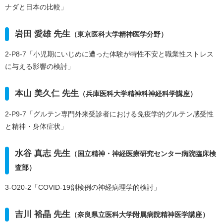
ナダと日本の比較」
岩田 愛雄 先生
（東京医科大学精神医学分野）
2-P8-7「小児期にいじめに遭った体験が特性不安と職業性ストレス
に与える影響の検討」
本山 美久仁 先生
（兵庫医科大学精神科神経科学講座）
2-P9-7「グルテン専門外来受診者における免疫学的グルテン感受性
と精神・身体症状」
水谷 真志 先生
（国立精神・神経医療研究センター病院臨床検
査部）
3-O20-2「COVID-19剖検例の神経病理学的検討」
吉川 裕晶 先生
（奈良県立医科大学附属病院精神医学講座）