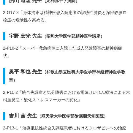
船山 道隆 先生
（足利赤十字病院）
2-O17-3「身体拘束は精神疾患入院患者の誤嚥性肺炎と深部静脈血
栓症の危険性を高める」
宇野 宏光 先生
（昭和大学医学部精神医学講座）
2-P10-2「スーパー救急病棟に入院した成人発達障害の精神病症
状」
奥平 和也 先生
（和歌山県立医科大学医学部神経精神医学教
室）
2-P11-2「統合失調症と気分障害における電気けいれん療法による末
梢血炎症・酸化ストレスマーカーの変化」
吉川 茜 先生
（順天堂大学医学部附属順天堂医院）
2-P13-1「治療抵抗性統合失調症患者におけるクロザピンへの治療