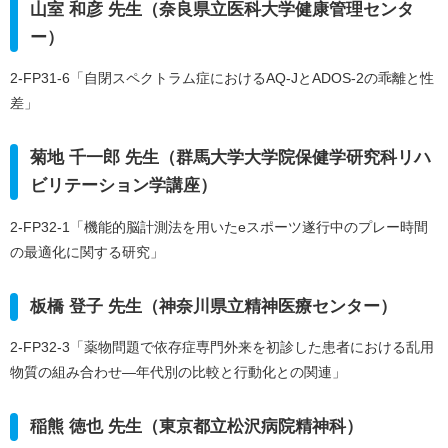
山室 和彦 先生（奈良県立医科大学健康管理センタ
ー）
2-FP31-6「自閉スペクトラム症におけるAQ-JとADOS-2の乖離と性
差」
菊地 千一郎 先生（群馬大学大学院保健学研究科リハ
ビリテーション学講座）
2-FP32-1「機能的脳計測法を用いたeスポーツ遂行中のプレー時間
の最適化に関する研究」
板橋 登子 先生（神奈川県立精神医療センター）
2-FP32-3「薬物問題で依存症専門外来を初診した患者における乱用
物質の組み合わせ―年代別の比較と行動化との関連」
稲熊 徳也 先生（東京都立松沢病院精神科）