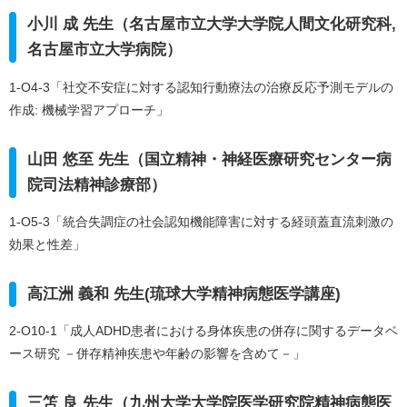
小川 成 先生（名古屋市立大学大学院人間文化研究科,
名古屋市立大学病院）
1-O4-3「社交不安症に対する認知行動療法の治療反応予測モデルの
作成: 機械学習アプローチ」
山田 悠至 先生（国立精神・神経医療研究センター病
院司法精神診療部）
1-O5-3「統合失調症の社会認知機能障害に対する経頭蓋直流刺激の
効果と性差」
高江洲 義和 先生(琉球大学精神病態医学講座)
2-O10-1「成人ADHD患者における身体疾患の併存に関するデータベ
ース研究 －併存精神疾患や年齢の影響を含めて－」
三笘 良 先生（九州大学大学院医学研究院精神病態医