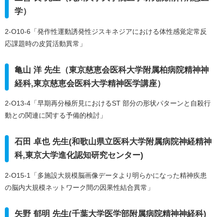
学）
2-O10-6「発作性運動誘発性ジスキネジアにおける体性感覚定常反
応課題時の皮質活動異常」
亀山 洋 先生（東京慈恵会医科大学附属柏病院精神神
経科,東京慈恵会医科大学精神医学講座）
2-O13-4「早期再分極所見におけるST 部分の形状パターンと自殺行
動との関連に関する予備的検討」
石田 卓也 先生(和歌山県立医科大学附属病院神経精神
科,東京大学進化認知研究センター)
2-O15-1「多施設大規模脳画像データより明らかになった精神疾患
の脳内大規模ネットワーク間の因果性結合異常」
矢野 郁明 先生(千葉大学医学部附属病院精神神経科)