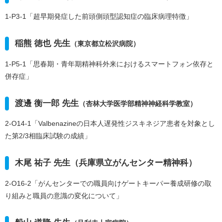
1-P3-1「超早期発症した前頭側頭型認知症の臨床病理特徴」
稲熊 徳也 先生
（東京都立松沢病院）
1-P5-1「思春期・青年期精神科外来におけるスマートフォン依存と
併存症」
渡邊 衡一郎 先生
（杏林大学医学部精神神経科学教室）
2-O14-1「Valbenazineの日本人遅発性ジスキネジア患者を対象とし
た第2/3相臨床試験の成績」
木尾 祐子 先生（兵庫県立がんセンター精神科）
2-O16-2「がんセンターでの職員向けゲートキーパー養成研修の取
り組みと職員の意識の変化について」