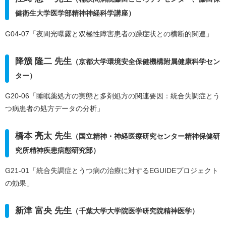
健衛生大学医学部精神神経科学講座）
G04-07「夜間光曝露と双極性障害患者の躁症状との横断的関連」
降籏 隆二 先生
（京都大学環境安全保健機構附属健康科学セン
ター）
G20-06「睡眠薬処方の実態と多剤処方の関連要因：統合失調症とう
つ病患者の処方データの分析」
橋本 亮太 先生
（国立精神・神経医療研究センター精神保健研
究所精神疾患病態研究部）
G21-01「統合失調症とうつ病の治療に対するEGUIDEプロジェクト
の効果」
新津 富央 先生
（千葉大学大学院医学研究院精神医学）