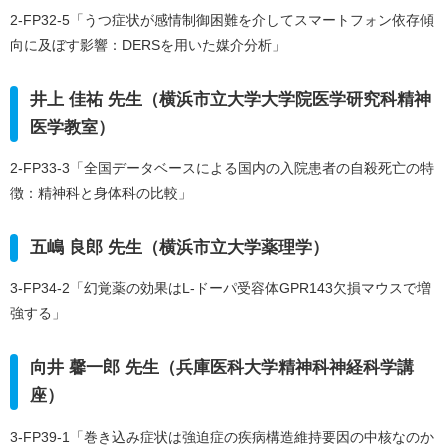
2-FP32-5「うつ症状が感情制御困難を介してスマートフォン依存傾
向に及ぼす影響：DERSを用いた媒介分析」
井上 佳祐 先生（横浜市立大学大学院医学研究科精神
医学教室）
2-FP33-3「全国データベースによる国内の入院患者の自殺死亡の特
徴：精神科と身体科の比較」
五嶋 良郎 先生（横浜市立大学薬理学）
3-FP34-2「幻覚薬の効果はL-ドーパ受容体GPR143欠損マウスで増
強する」
向井 馨一郎 先生（兵庫医科大学精神科神経科学講
座）
3-FP39-1「巻き込み症状は強迫症の疾病構造維持要因の中核なのか