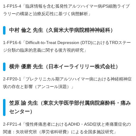
1-FP15-4「臨床情報を含む孤発性アルツハイマー病iPS細胞ライブ
ラリーの構築と治療反応性に基づく病態解析」
中村 倫之 先生（久留米大学病院精神神経科）
1-FP16-6「Difficult-to-Treat Depression (DTD)におけるTRDステー
ジ分類の臨床的意義に関する後方視的研究」
横井 優磨 先生（日本イーライリリー株式会社）
2-FP20-1「プレクリニカル期アルツハイマー病における神経精神症
状の存在と影響（アンコール演題）」
笠原 諭 先生（東京大学医学部付属病院麻酔科・痛み
センター）
2-FP21-4「慢性疼痛患者におけるADHD・ASD症状と疼痛重症化の
関連：矢吹研究班（厚労省科研費）による全国多施設研究」