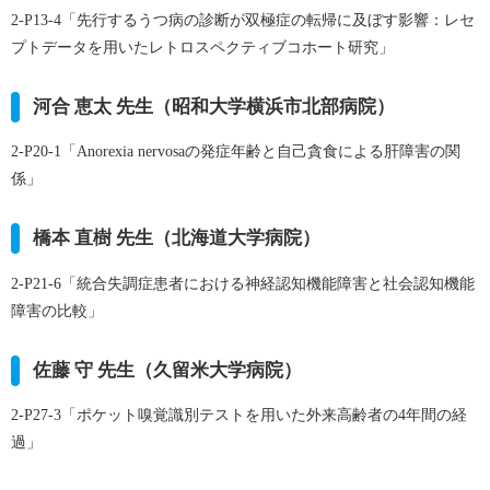
2-P13-4
「先行するうつ病の診断が双極症の転帰に及ぼす影響：レセ
プトデータを用いたレトロスペクティブコホート研究」
河合 恵太 先生（昭和大学横浜市北部病院）
2-P20-1
「Anorexia nervosaの発症年齢と自己貪食による肝障害の関
係」
橋本 直樹 先生（北海道大学病院）
2-P21-6
「統合失調症患者における神経認知機能障害と社会認知機能
障害の比較」
佐藤 守 先生（久留米大学病院）
2-P27-3
「ポケット嗅覚識別テストを用いた外来高齢者の4年間の経
過」