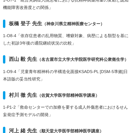
機能障害改善度との関係」
板橋 登子 先生
（神奈川県立精神医療センター）
1-O8-4「依存症患者の乱用物質、嗜癖対象、病歴による類型を基に
した初診3年後の通院継続状況の比較」
西山 毅 先生
（名古屋市立大学大学院医学研究科公衆衛生学）
1-O9-4「児童青年精神科の半構造化面接KSADS-PL [DSM-5準拠]日
本語版の妥当性研究」
村川 徹 先生
（佐賀大学医学部精神医学講座）
1-P1-2「救命センターでの加療を要する成人外傷患者におけるせん
妄発症予測モデルの開発」
河上 緒 先生
（順天堂大学医学部精神医学講座）