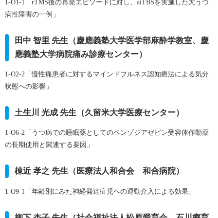
1-O1-1
「rTMS後の再発エピソードに対し、aiTBSを実施した大うつ
病性障害の一例」
田中 智里 先生（慶應義塾大学医学部麻酔学教室、慶
應義塾大学病院痛み診療センター）
1-O2-2
「慢性痛患者に対するマインドフルネス認知療法による気分
状態への影響」
土生川 光成 先生（久留米大学医療センター）
1-O6-2
「うつ病での睡眠薬としてのベンゾジアゼピン受容体作動薬
の長期使用と関連する要因」
棟近 孝之 先生（医療法人和合会 和合病院）
1-O9-1
「年齢別にみた神経発達症児への運動介入による効果」
柳下 杏子 先生（社会福祉法人松原愛育会 石川療育