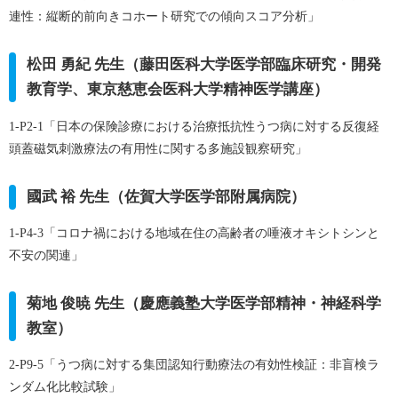
連性：縦断的前向きコホート研究での傾向スコア分析」
松田 勇紀 先生（藤田医科大学医学部臨床研究・開発
教育学、東京慈恵会医科大学精神医学講座）
1-P2-1「日本の保険診療における治療抵抗性うつ病に対する反復経
頭蓋磁気刺激療法の有用性に関する多施設観察研究」
國武 裕 先生（佐賀大学医学部附属病院）
1-P4-3「コロナ禍における地域在住の高齢者の唾液オキシトシンと
不安の関連」
菊地 俊暁 先生（慶應義塾大学医学部精神・神経科学
教室）
2-P9-5「うつ病に対する集団認知行動療法の有効性検証：非盲検ラ
ンダム化比較試験」