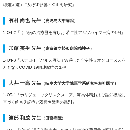
認知症発症に及ぼす影響：久山町研究」
有村 尚也 先生
（鹿児島大学病院）
1-O4-2「うつ病の治療歴を有した 若年性アルツハイマー病の1例」
加藤 英生 先生
（東京都立松沢病院精神科）
1-O4-3「ステロイドパルス療法で改善した全身性ミオクローヌスを
ともなうCOVID-19関連脳症の１例」
大井 一高 先生
（岐阜大学大学院医学系研究科精神医学）
1-O5-1「ポリジェニックリスクスコア、海馬体積および認知機能に
基づく統合失調症と双極性障害の鑑別」
渡部 和成 先生
（田宮病院）
1-O7-1「統合失調症入院患者における抗精神病薬用量の変動と認知