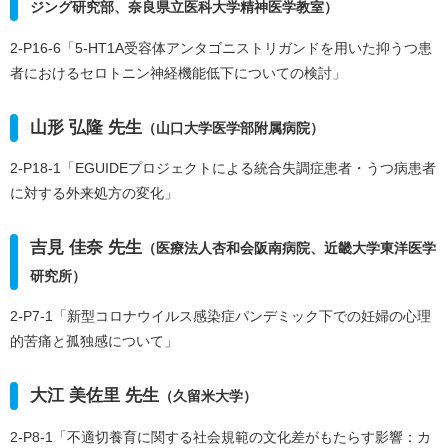
ジング研究部、奈良県立医科大学精神医学教室）
2-P16-6「5-HT1A受容体アンタゴニストリガンドを用いた抑うつ患
者におけるセロトニン神経機能低下についての検討」
山形 弘隆 先生
（山口大学医学部附属病院）
2-P18-1「EGUIDEプロジェクトによる統合失調症患者・うつ病患者
に対する外来処方の変化」
吉見 佳奈 先生
（医療法人杏和会阪南病院、近畿大学東洋医学
研究所）
2-P7-1「新型コロナウイルス感染症パンデミック下での妊婦の心理
的苦痛と孤独感について」
大江 美佐里 先生
（久留米大学）
2-P8-1「不適切養育に関する社会規範の文化差がもたらす影響：カ