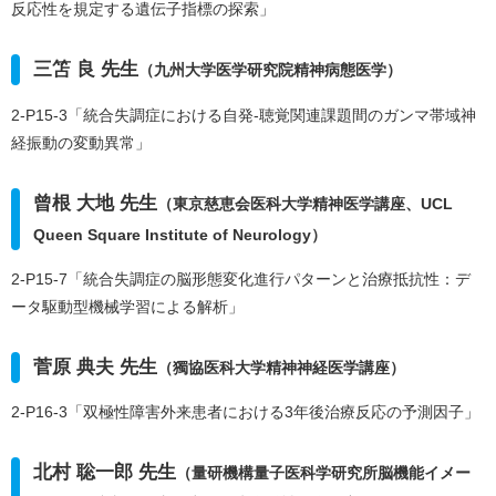
反応性を規定する遺伝子指標の探索」
三笘 良 先生
（九州大学医学研究院精神病態医学）
2-P15-3「統合失調症における自発-聴覚関連課題間のガンマ帯域神
経振動の変動異常」
曾根 大地 先生
（東京慈恵会医科大学精神医学講座、UCL
Queen Square Institute of Neurology）
2-P15-7「統合失調症の脳形態変化進行パターンと治療抵抗性：デ
ータ駆動型機械学習による解析」
菅原 典夫 先生
（獨協医科大学精神神経医学講座）
2-P16-3「双極性障害外来患者における3年後治療反応の予測因子」
北村 聡一郎 先生
（量研機構量子医科学研究所脳機能イメー