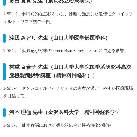
奥田 直見 先生（東京都立松沢病院）
1-SP1-2「非特異的な症状を示し、診断に難渋した遺伝性クロイツフ
ェルト・ヤコブ病の一例」
渡辺 みどり 先生（山口大学医学部医学科）
1-SP1-3「孤独感が将来のabsenteeism・presenteeismに与える影響」
村重 百合子 先生（山口大学大学院医学系研究科高次
脳機能病態学講座（精神科神経科））
1-SP1-4「セクシュアルマイノリティの患者が過ごしやすい医療現場
を目指して」
河本 理伽 先生（金沢医科大学 精神神経科学）
1-SP1-5「健常者脳における機能的結合と性格特徴の関連」