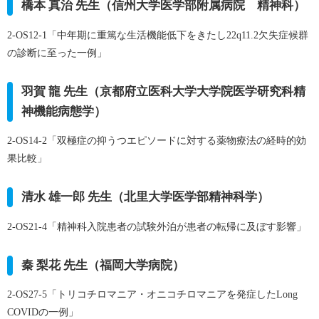
橋本 真治 先生（信州大学医学部附属病院 精神科）
2-OS12-1「中年期に重篤な生活機能低下をきたし22q11.2欠失症候群
の診断に至った一例」
羽賀 龍 先生（京都府立医科大学大学院医学研究科精
神機能病態学）
2-OS14-2「双極症の抑うつエピソードに対する薬物療法の経時的効
果比較」
清水 雄一郎 先生（北里大学医学部精神科学）
2-OS21-4「精神科入院患者の試験外泊が患者の転帰に及ぼす影響」
秦 梨花 先生（福岡大学病院）
2-OS27-5「トリコチロマニア・オニコチロマニアを発症したLong
COVIDの一例」