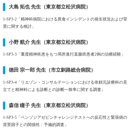
大島 拓也 先生（東京都立松沢病院）
1-SP3-2「精神科病院における異食インシデントの発生状況および背
景に関する検討」
小野 航介 先生（東京都立松沢病院）
1-SP3-3「重度精神疾患をもつ局所進行直腸癌患者2例の治療経験」
徳田 宗一郎 先生（市立釧路総合病院）
1-SP3-4「リエゾン・コンサルテーションにおける依頼元診療科の見
立てと精神科による診断との診断一致率に関する調査」
森信 瞳子 先生（東京都立松沢病院）
1-SP3-5「ベンゾジアゼピンチャレンジテストへの反応性と緊張病の
背景因子との関係性：予備的調査」