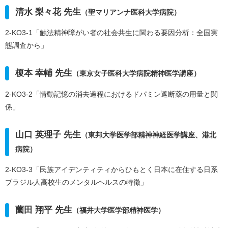
清水 梨々花 先生
（聖マリアンナ医科大学病院）
2-KO3-1「触法精神障がい者の社会共生に関わる要因分析：全国実
態調査から」
榎本 幸輔 先生
（東京女子医科大学病院精神医学講座）
2-KO3-2「情動記憶の消去過程におけるドパミン遮断薬の用量と関
係」
山口 英理子 先生
（東邦大学医学部精神神経医学講座、港北
病院）
2-KO3-3「民族アイデンティティからひもとく日本に在住する日系
ブラジル人高校生のメンタルヘルスの特徴」
薗田 翔平 先生
（福井大学医学部精神医学）