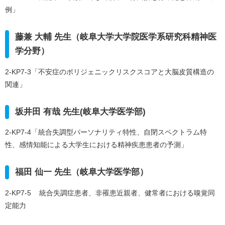
例」
藤兼 大輔 先生（岐阜大学大学院医学系研究科精神医
学分野）
2-KP7-3「不安症のポリジェニックリスクスコアと大脳皮質構造の
関連」
坂井田 有哉 先生(岐阜大学医学部)
2-KP7-4「統合失調型パーソナリティ特性、自閉スペクトラム特
性、感情知能による大学生における精神疾患患者の予測」
福田 仙一 先生（岐阜大学医学部）
2-KP7-5 統合失調症患者、非罹患近親者、健常者における嗅覚同
定能力