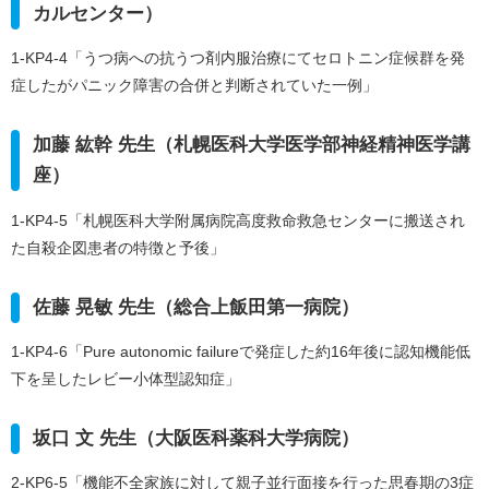
カルセンター）
1-KP4-4「うつ病への抗うつ剤内服治療にてセロトニン症候群を発
症したがパニック障害の合併と判断されていた一例」
加藤 紘幹 先生（札幌医科大学医学部神経精神医学講
座）
1-KP4-5「札幌医科大学附属病院高度救命救急センターに搬送され
た自殺企図患者の特徴と予後」
佐藤 晃敏 先生（総合上飯田第一病院）
1-KP4-6「Pure autonomic failureで発症した約16年後に認知機能低
下を呈したレビー小体型認知症」
坂口 文 先生（大阪医科薬科大学病院）
2-KP6-5「機能不全家族に対して親子並行面接を行った思春期の3症