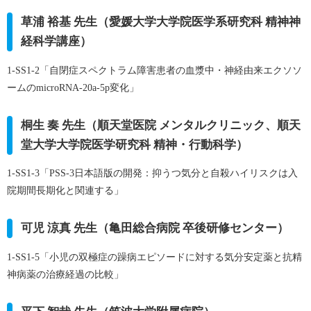
草浦 裕基 先生（愛媛大学大学院医学系研究科 精神神
経科学講座）
1-SS1-2「自閉症スペクトラム障害患者の血漿中・神経由来エクソソ
ームのmicroRNA-20a-5p変化」
桐生 奏 先生（順天堂医院 メンタルクリニック、順天
堂大学大学院医学研究科 精神・行動科学）
1-SS1-3「PSS-3日本語版の開発：抑うつ気分と自殺ハイリスクは入
院期間長期化と関連する」
可児 涼真 先生（亀田総合病院 卒後研修センター）
1-SS1-5「小児の双極症の躁病エピソードに対する気分安定薬と抗精
神病薬の治療経過の比較」