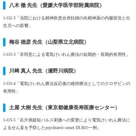
八木 徹 先生（愛媛大学医学部附属病院）
1-O2-3
「当院における精神疾患合併妊婦の向精神薬の内服状況と出
生児への影響」
梅谷 徳彦 先生（山梨県立北病院）
1-O3-3
「非同意による電気けいれん療法の短期的・長期的有用性」
川﨑 真人 先生（瀬野川病院）
1-O3-4
「電気けいれん療法反応後の維持療法としてのクロザピンの
有用性」
土屋 大樹 先生（東京都健康長寿医療センター）
1-O3-5
「右片側超短パルス刺激への変更により電気けいれん療法に
よるせん妄を予防したpsychiatric-onset DLBの一例」