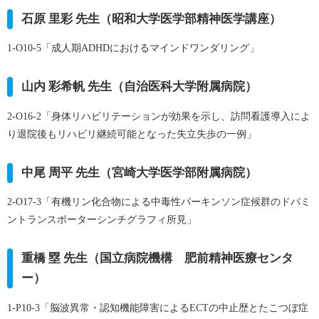
石原 里彩 先生（昭和大学医学部精神医学講座）
1-O10-5
「成人期ADHDにおけるマインドワンダリング」
山内 彩希帆 先生（自治医科大学附属病院）
2-O16-2
「身体リハビリテーションが効果を示し、訪問看護導入によ
り退院後もリハビリ継続可能となった失立失歩の一例」
中尾 周平 先生（宮崎大学医学部附属病院）
2-O17-3
「有機リン化合物による中毒性パーキンソン症候群のドパミ
ントランスポーターシンチグラフィ所見」
重橋 塁 先生（国立病院機構 肥前精神医療センタ
ー）
1-P10-3
「脳波異常・認知機能障害によるECTの中止歴とたこつぼ症