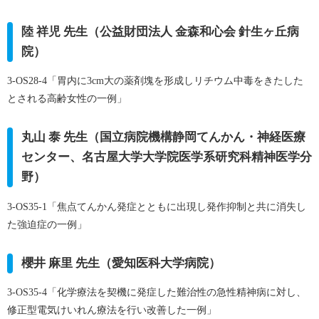
陸 祥児 先生（公益財団法人 金森和心会 針生ヶ丘病
院）
3-OS28-4「胃内に3cm大の薬剤塊を形成しリチウム中毒をきたした
とされる高齢女性の一例」
丸山 泰 先生（国立病院機構静岡てんかん・神経医療
センター、名古屋大学大学院医学系研究科精神医学分
野）
3-OS35-1「焦点てんかん発症とともに出現し発作抑制と共に消失し
た強迫症の一例」
櫻井 麻里 先生（愛知医科大学病院）
3-OS35-4「化学療法を契機に発症した難治性の急性精神病に対し、
修正型電気けいれん療法を行い改善した一例」