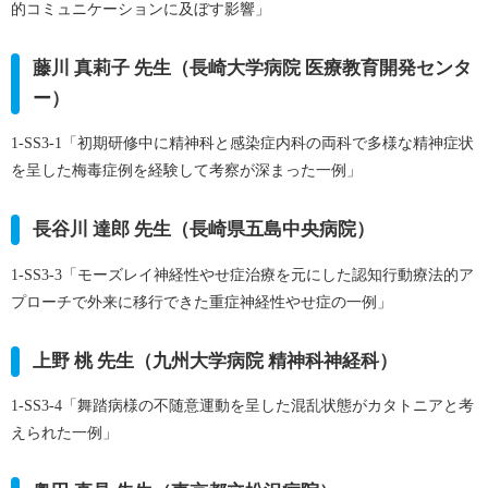
的コミュニケーションに及ぼす影響」
藤川 真莉子 先生（長崎大学病院 医療教育開発センタ
ー）
1-SS3-1「初期研修中に精神科と感染症内科の両科で多様な精神症状
を呈した梅毒症例を経験して考察が深まった一例」
長谷川 達郎 先生（長崎県五島中央病院）
1-SS3-3「モーズレイ神経性やせ症治療を元にした認知行動療法的ア
プローチで外来に移行できた重症神経性やせ症の一例」
上野 桃 先生（九州大学病院 精神科神経科）
1-SS3-4「舞踏病様の不随意運動を呈した混乱状態がカタトニアと考
えられた一例」