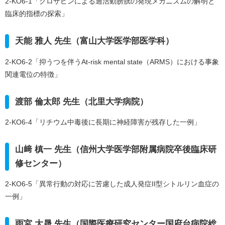
2-KO6-1「クロザピンによる過活動膀胱の発現メカニズムの解明と
臨床的指標の探索」
天能 雅人 先生（富山大学医学部医学科）
2-KO6-2「抑うつを伴うAt-risk mental state（ARMS）における事象
関連電位の特徴」
渡部 倫太郎 先生（北里大学病院）
2-KO6-4「リチウム中毒後に長期に神経障害が残存した一例」
山﨑 槙一 先生（信州大学医学部附属病院卒後臨床研
修センター）
2-KO6-5「異常行動の対応に苦慮した成人発症II型シトルリン血症の
一例」
雨宮 大晟 先生（国際医療研究センター国府台病院総