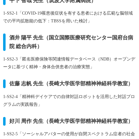
平下 智哉 先生（筑波大学附属病院）
1-SS2-1「COVID-19罹患後症状を有する患者における広範な脳領域
での平均拡散能の低下：TBSSを用いた検討」
酒井 陽平 先生（国立国際医療研究センター国府台病
院 総合内科）
1-SS2-3「匿名医療保険等関連情報データベース（NDB）オープンデ
ータに基づく精神・身体合併患者の治療実態」
佐藤 志帆 先生（長崎大学医学部精神神経科学教室）
1-SS2-4「精神科デイケアでの自律対話ロボットを活用した対話プロ
グラムの実践報告」
好川 周作 先生（長崎大学医学部精神神経科学教室）
1-SS2-5「ソーシャルアバターの使用が自閉スペクトラム症者の社会