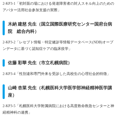
2-KP3-1
「初対面の場における発達障害者の対人スキル向上のための
アバター活用社会参加支援の実際」
木納 建慈 先生（国立国際医療研究センター国府台病
院 総合内科）
2-KP3-2
「レセプト情報・特定健診等情報データベース(NDB)オープ
ンデータに基づく認知症ケアの臨床疫学」
佐藤 彩華 先生（市立札幌病院）
2-KP3-4
「性別違和専門外来を受診した高校生の心理社会的特徴」
山崎 杏菜 先生（札幌医科大学医学部神経精神医学講
座）
2-KP3-5
「札幌医科大学附属病院における高度救命救急センターと神
経精神科の連携」