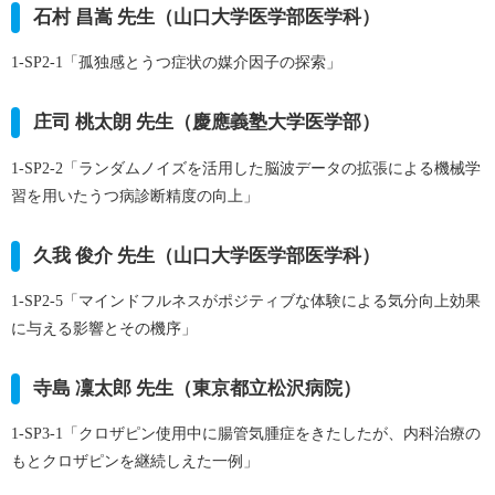
石村 昌嵩 先生（山口大学医学部医学科）
1-SP2-1「孤独感とうつ症状の媒介因子の探索」
庄司 桃太朗 先生（慶應義塾大学医学部）
1-SP2-2「ランダムノイズを活用した脳波データの拡張による機械学
習を用いたうつ病診断精度の向上」
久我 俊介 先生（山口大学医学部医学科）
1-SP2-5「マインドフルネスがポジティブな体験による気分向上効果
に与える影響とその機序」
寺島 凜太郎 先生（東京都立松沢病院）
1-SP3-1「クロザピン使用中に腸管気腫症をきたしたが、内科治療の
もとクロザピンを継続しえた一例」