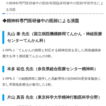
※精神科専門医研修中の医師/初期臨床研修中の医師/学部学生によ
る演題
◆精神科専門医研修中の医師による演題
丸山 泰 先生（国立病院機構静岡てんかん・神経医療
センターてんかん科）
1-RP5-1「てんかんの病勢と対応する精神症状を呈した両側扁桃体
腫大を伴う側頭葉てんかんの3例」
本多 祐也 先生（奈良県総合医療センター精神科）
1-RP6-2「小細胞肺癌に随伴した高齢男性の抗NMDA受容体脳炎に
対し早期免疫療法が奏功した1例」
片山 真吾 先生（東京科学大学精神行動医科学分野）