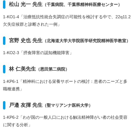
松山 光一 先生
（千葉病院、千葉県精神科医療センター）
1-KO1-4「治療抵抗性統合失調症の可能性を検討する中で、22q11.2
欠失症候群と診断された一例」
宮野 史也 先生
（北海道大学大学院医学研究院精神医学教室）
1-KO2-3「摂食障害の認知機能障害」
林 仁美先生
（恩田第二病院）
1-KP6-1「精神科における栄養サポートの検討：患者のニーズと多
職種連携」
戸邉 友揮 先生
（聖マリアンナ医科大学）
1-KP6-2「わが国の一般人口における触法精神障がい者の社会受容
に関する分析」