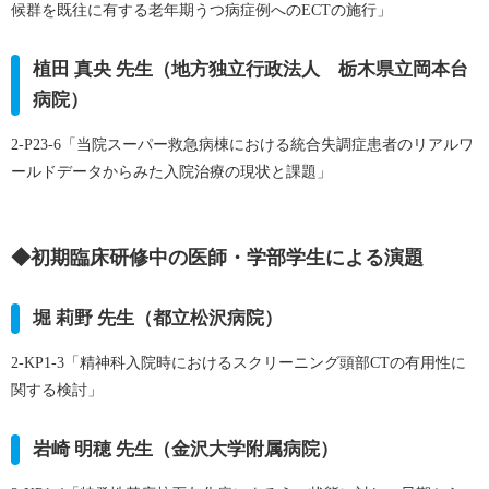
候群を既往に有する老年期うつ病症例へのECTの施行」
植田 真央 先生（地方独立行政法人 栃木県立岡本台
病院）
2-P23-6
「当院スーパー救急病棟における統合失調症患者のリアルワ
ールドデータからみた入院治療の現状と課題」
◆初期臨床研修中の医師・学部学生による演題
堀 莉野 先生（都立松沢病院）
2-KP1-3
「精神科入院時におけるスクリーニング頭部CTの有用性に
関する検討」
岩崎 明穂 先生（金沢大学附属病院）