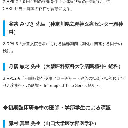
2-RP8-2「原因不明の疼痛を伴う身体症状症の一部には、抗
CASPR2自己抗体の存在が背景にある」
谷茶 みづき 先生（神奈川県立精神医療センター精神
科）
2-RP9-5「措置入院患者における隔離期間長期化に関連する因子の
検討」
舟橋 敏之 先生（大阪医科薬科大学病院精神神経科）
3-RP12-6「不眠時薬剤使用フローチャート導入の転倒・転落および
せん妄発生への影響～ Interrupted Time Series 解析～」
◆初期臨床研修中の医師・学部学生による演題
藤村 真里 先生（山口大学医学部医学科）