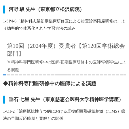
河野 駿 先生（東京都立松沢病院）
1-SP4-6「精神科志望初期臨床研修医による措置診察陪席研修の、よ
り効率的で体系化された学習方法の試み」
第10回（2024年度）受賞者【第120回学術総会
部門】
※精神科専門医研修中の医師/初期臨床研修中の医師/学部学生によ
る演題
◆精神科専門医研修中の医師による演題
垂石 七星 先生（東京慈恵会医科大学精神医学講座）
1-O1-2
「治療抵抗性うつ病における反復経頭蓋磁気刺激（rTMS）療
法の早期反応時期と寛解との関係」