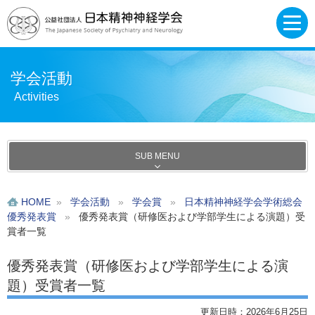
学会活動
Activities
SUB MENU
HOME
»
学会活動
»
学会賞
»
日本精神神経学会学術総会
優秀発表賞
»
優秀発表賞（研修医および学部学生による演題）受
賞者一覧
優秀発表賞（研修医および学部学生による演
題）受賞者一覧
更新日時：2026年6月25日