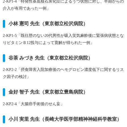
2-KP1-4
「特発性基底核石灰化症によるうつ状態に対し、早期からの
介入が有用であった一例」
小林 憲司 先生（東京都立松沢病院）
2-KP1-5
「既往歴のない20代男性が吸入笑気麻酔後に緊張病状態とな
りビタミンＢ12投与によって寛解が得られた一例」
谷茶 みづき 先生（東京都立松沢病院）
2-KP2-2
「摂食障害入院加療後のヘモグロビン濃度低下に関するリス
ク因子の検討」
金好 智子 先生（東京都立豊島病院）
2-KP2-4
「大腸癌手術後のせん妄」
小川 実里 先生（長崎大学医学部精神神経科学教室）