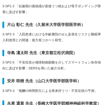
3-SP1-2 「妊娠期の孤独感が産後うつ病および母子ボンディング障
害に及ぼす影響」
片山 彰仁 先生（久留米大学医学部医学科）
3-SP2-3 「入院患者における年齢層別のせん妄発生リスクと睡眠導
入剤使用との関連：後方視コホート研究」
寺島 凜太郎 先生（東京都立松沢病院）
3-SP2-5 「不安症状が感情制御困難を介してスマートフォン依存傾
向に及ぼす影響：DERSを用いた媒介分析」
安井 咲樹 先生（山口大学医学部医学科）
3-SP3-3 「報酬の時間割引による将来抑うつ・不安症状の予測」
永尾 通章 先生（長崎大学医学部精神神経科学教室）