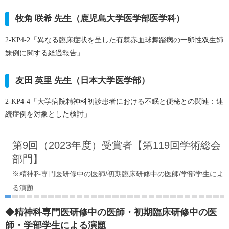
牧角 咲希 先生（鹿児島大学医学部医学科）
2-KP4-2
「異なる臨床症状を呈した有棘赤血球舞踏病の一卵性双生姉
妹例に関する経過報告」
友田 英里 先生（日本大学医学部）
2-KP4-4
「大学病院精神科初診患者における不眠と便秘との関連：連
続症例を対象とした検討」
第9回（2023年度）受賞者【第119回学術総会
部門】
※精神科専門医研修中の医師/初期臨床研修中の医師/学部学生によ
る演題
◆精神科専門医研修中の医師・初期臨床研修中の医
師・学部学生による演題