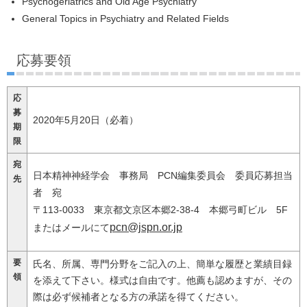
Psychogeriatrics and Old Age Psychiatry
General Topics in Psychiatry and Related Fields
応募要領
応
募
2020年5月20日（必着）
期
限
宛
日本精神神経学会 事務局 PCN編集委員会 委員応募担当
先
者 宛
〒113-0033 東京都文京区本郷2-38-4 本郷弓町ビル 5F
pcn@jspn.or.jp
またはメールにて
要
氏名、所属、専門分野をご記入の上、簡単な履歴と業績目録
領
を添えて下さい。様式は自由です。他薦も認めますが、その
際は必ず候補者となる方の承諾を得てください。