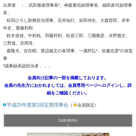
出席者 ： 武田雅俊理事長*、神庭重信副理事長、細田眞司副理事
長、
松田ひろし財務担当理事、石井知行、岩田仲生、大森哲郎、岸本
年史、齋藤利和、
鈴木道雄、中村純、羽藤邦利、松原三郎、三國雅彦、水野雅文、
三野進、宮岡等、
森隆夫、吉住昭、渡辺義文の各理事、一瀬邦弘*、佐藤忠彦*の各監
事
*議事録承認担当者．．．
会員向け記事の一部を掲載しております。
会員の先生方におかれましては、会員専用ページへログインし、詳
細をご確認ください。
平成25年度第1回定期理事会
（
会員限定）
SUB MENU