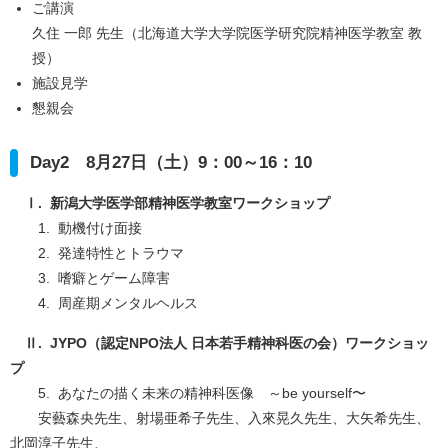
ご講演
久住 一郎 先生（北海道大学大学院医学研究院精神医学教室 教
授）
施設見学
懇親会
Day2 8月27日（土）9：00～16：10
Ⅰ. 新潟大学医学部精神医学教室ワークショップ
1. 動機付け面接
2. 発達特性とトラウマ
3. 嗜癖とゲーム障害
4. 周産期メンタルヘルス
Ⅱ. JYPO（認定NPO法人 日本若手精神科医の会）ワークショッ
プ
5. あなたの描く未来の精神科医像 ～be yourself〜
安藝森央先生、射場亜希子先生、入來晃久先生、大矢希先生、
北岡淳子先生、