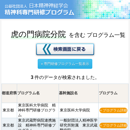
虎の門病院分院
を含む
プログラム一覧
» 専門研修プログラム一覧表示
3
件のデータが検索されました。
都道府県
プログラム名
基幹施設名
プログラム
東京医科大学病院 精
東京都
神科専門研修プログラ
東京医科大学病院
» プログラム詳細
ム
東京武蔵野病院連携施
一般財団法人精神医学
東京都
設 精神科専門研修プ
研究所附属 東京武蔵
» プログラム詳細