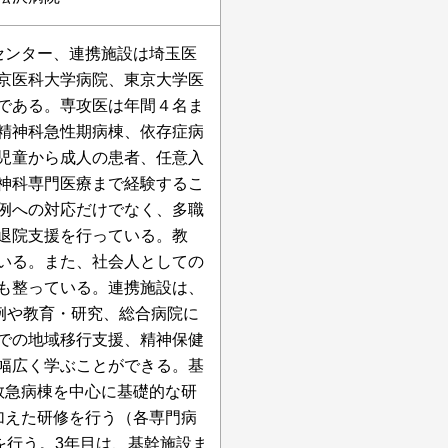
センター、連携施設は埼玉医
京医科大学病院、東京大学医
である。専攻医は年間４名ま
精神科急性期病棟、依存症病
児童から成人の患者、任意入
神科専門医療まで経験するこ
例への対応だけでなく、多職
退院支援を行っている。教
いる。また、社会人としての
も整っている。連携施設は、
例や教育・研究、総合病院に
での地域移行支援、精神保健
幅広く学ぶことができる。基
救急病棟を中心に基礎的な研
加えた研修を行う（各専門病
を行う。3年目は、基幹施設ま