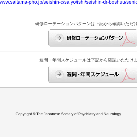
/www.saitama-pho.jp/seishin-c/saiyo/ishi/seishin-dr-boshuu/seni
研修ローテーションパターンは下記から確認いただ
週間・年間スケジュールは下記から確認いただけ
Copyright © The Japanese Society of Psychiatry and Neurology.