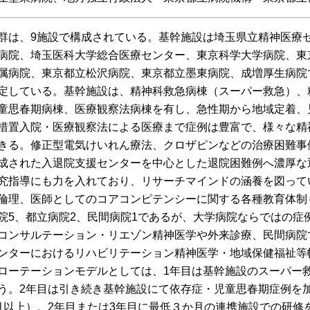
群は、9施設で構成されている。基幹施設は埼玉県立精神医療
病院、埼玉医科大学総合医療センター、東京科学大学病院、東
属病院、東京都立松沢病院、東京都立墨東病院、成増厚生病院
定している。基幹施設は、精神科救急病棟（スーパー救急）、
童思春期病棟、医療観察法病棟を有し、急性期から地域定着、
措置入院・医療観察法による医療まで症例は豊富で、様々な精
きる。修正型電気けいれん療法、クロザピンなどの治療困難事
成された入退院支援センターを中心とした退院困難例へ濃厚な
究指導にも力を入れており、リサーチマインドの涵養を図って
倫理、医師としてのコアコンピテンシーに関する各種教育体制
院5、都立病院2、民間病院1であるが、大学病院ならではの症
コンサルテーション・リエゾン精神医学や外来診療、民間病院
ンターにおけるリハビリテーション精神医学・地域保健福祉等
ローテーションモデルとしては、1年目は基幹施設のスーパー
う。2年目は引き続き基幹施設にて依存症・児童思春期症例を
月以上）。2年目または3年目に最低３か月の連携施設での研修