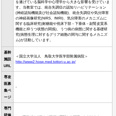
を遂げている脳科学や心理学から大きな影響を受けていま
す。当教室では、統合失調症の認知リハビリテーション
(神経認知機能及び社会認知機能)、統合失調症や気分障害
の神経画像研究(NIRS、fMRI)、気分障害のメカニズムに
関する臨床研究(耐糖能や視床下部－下垂体－副腎皮質系
機能と抑うつ状態の関係)、うつ病の病態に関する基礎研
究(病態生理に対するグリア細胞の関与に関するメカニズ
ム)が活動しています。
基幹
＜国立大学法人 鳥取大学医学部附属病院＞
施設
http://www2.hosp.med.tottori-u.ac.jp/
URL
専攻
医募
-
集ペ
ージ
専門
研修