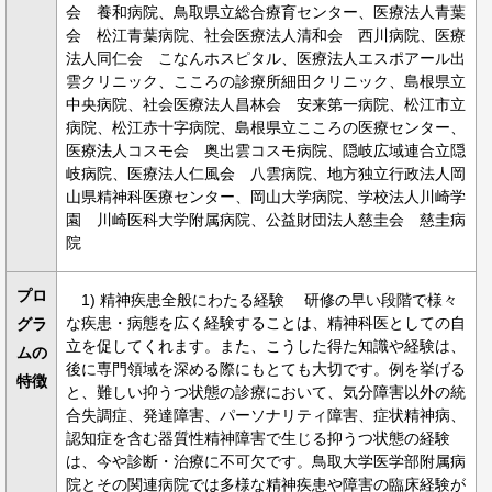
会 養和病院、鳥取県立総合療育センター、医療法人青葉
会 松江青葉病院、社会医療法人清和会 西川病院、医療
法人同仁会 こなんホスピタル、医療法人エスポアール出
雲クリニック、こころの診療所細田クリニック、島根県立
中央病院、社会医療法人昌林会 安来第一病院、松江市立
病院、松江赤十字病院、島根県立こころの医療センター、
医療法人コスモ会 奥出雲コスモ病院、隠岐広域連合立隠
岐病院、医療法人仁風会 八雲病院、地方独立行政法人岡
山県精神科医療センター、岡山大学病院、学校法人川崎学
園 川崎医科大学附属病院、公益財団法人慈圭会 慈圭病
院
プロ
1) 精神疾患全般にわたる経験 研修の早い段階で様々
な疾患・病態を広く経験することは、精神科医としての自
グラ
立を促してくれます。また、こうした得た知識や経験は、
ムの
後に専門領域を深める際にもとても大切です。例を挙げる
特徴
と、難しい抑うつ状態の診療において、気分障害以外の統
合失調症、発達障害、パーソナリティ障害、症状精神病、
認知症を含む器質性精神障害で生じる抑うつ状態の経験
は、今や診断・治療に不可欠です。鳥取大学医学部附属病
院とその関連病院では多様な精神疾患や障害の臨床経験が