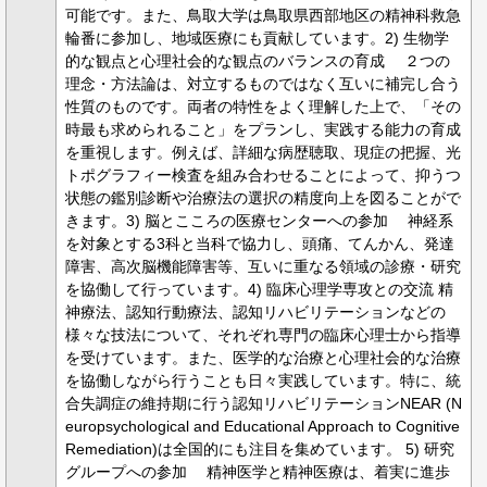
可能です。また、鳥取大学は鳥取県西部地区の精神科救急
輪番に参加し、地域医療にも貢献しています。2) 生物学
的な観点と心理社会的な観点のバランスの育成 ２つの
理念・方法論は、対立するものではなく互いに補完し合う
性質のものです。両者の特性をよく理解した上で、「その
時最も求められること」をプランし、実践する能力の育成
を重視します。例えば、詳細な病歴聴取、現症の把握、光
トポグラフィー検査を組み合わせることによって、抑うつ
状態の鑑別診断や治療法の選択の精度向上を図ることがで
きます。3) 脳とこころの医療センターへの参加 神経系
を対象とする3科と当科で協力し、頭痛、てんかん、発達
障害、高次脳機能障害等、互いに重なる領域の診療・研究
を協働して行っています。4) 臨床心理学専攻との交流 精
神療法、認知行動療法、認知リハビリテーションなどの
様々な技法について、それぞれ専門の臨床心理士から指導
を受けています。また、医学的な治療と心理社会的な治療
を協働しながら行うことも日々実践しています。特に、統
合失調症の維持期に行う認知リハビリテーションNEAR (N
europsychological and Educational Approach to Cognitive
Remediation)は全国的にも注目を集めています。 5) 研究
グループへの参加 精神医学と精神医療は、着実に進歩