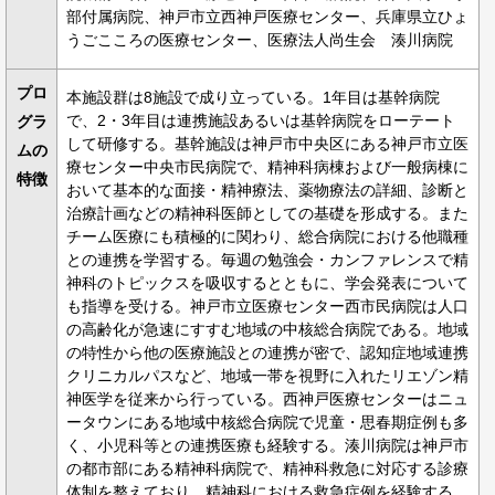
部付属病院、神戸市立西神戸医療センター、兵庫県立ひょ
うごこころの医療センター、医療法人尚生会 湊川病院
プロ
本施設群は8施設で成り立っている。1年目は基幹病院
で、2・3年目は連携施設あるいは基幹病院をローテート
グラ
して研修する。基幹施設は神戸市中央区にある神戸市立医
ムの
療センター中央市民病院で、精神科病棟および一般病棟に
特徴
おいて基本的な面接・精神療法、薬物療法の詳細、診断と
治療計画などの精神科医師としての基礎を形成する。また
チーム医療にも積極的に関わり、総合病院における他職種
との連携を学習する。毎週の勉強会・カンファレンスで精
神科のトピックスを吸収するとともに、学会発表について
も指導を受ける。神戸市立医療センター西市民病院は人口
の高齢化が急速にすすむ地域の中核総合病院である。地域
の特性から他の医療施設との連携が密で、認知症地域連携
クリニカルパスなど、地域一帯を視野に入れたリエゾン精
神医学を従来から行っている。西神戸医療センターはニュ
ータウンにある地域中核総合病院で児童・思春期症例も多
く、小児科等との連携医療も経験する。湊川病院は神戸市
の都市部にある精神科病院で、精神科救急に対応する診療
体制を整えており、精神科における救急症例を経験する。