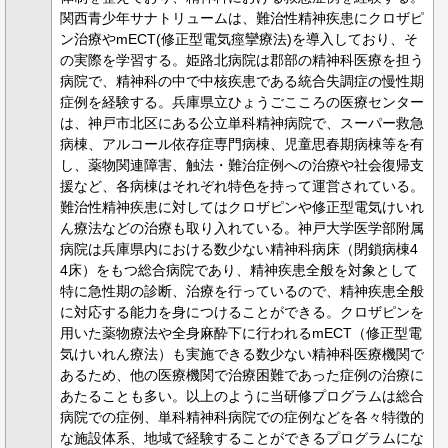
関西青少年サナトリュームは、難治性精神疾患にクロザピ
ン治療やmECT(修正型電気痙攣療法)を導入しており、そ
の実際を学習する。姫路北病院は郡部の精神科医療を担う
病院で、精神科の中で中核疾患である統合失調症の慢性期
症例を経験する。兵庫県立ひょうごこころの医療センター
は、神戸市北区にある公立単科精神病院で、スーパー救急
病棟、アルコール依存症専門病棟、児童思春期病棟等を有
し、薬物関連障害、触法・難治症例への治療や社会復帰支
援など、各病棟はそれぞれ特色を持って運営されている。
難治性精神疾患に対してはクロザピンや修正型電気けいれ
ん療法などの治療も取り入れている。神戸大学医学部附属
病院は兵庫県内における数少ない精神科病床（閉鎖病棟4
4床）をもつ総合病院であり、精神疾患全般を対象として
特に急性期の診断、治療を行っているので、精神疾患全般
に対応する能力を身につけることができる。クロザピンを
用いた薬物療法や全身麻酔下に行われるmECT（修正型電
気けいれん療法）も実施できる数少ない精神科医療機関で
あるため、他の医療機関で治療困難であった症例の治療に
あたることも多い。以上のように当研修プログラムは総合
病院での症例、単科精神科病院での症例などを各々特徴的
な施設体系、地域で経験することができるプログラムにな