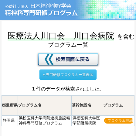
医療法人川口会 川口会病院
を含む
プログラム一覧
» 専門研修プログラム一覧表示
1
件のデータが検索されました。
都道府県
プログラム名
基幹施設名
プログラム
浜松医科大学病院連携施設精
浜松医科大学医
静岡県
» プログラム詳細
神科専門研修プログラム
学部附属病院